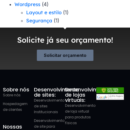
Wordpress
(4)
Layout e estilo
(1)
Segurança
(1)
Solicite já seu orçamento!
Solicitar orçamento
Sobre nós
Desenvolvimento
Desenvolvimento
de sites:
de lojas
Sobre nós
virtuais:
Desenvolvimento
Hospedagem
Desenvolvimento
de sites
de clientes
de loja virtual
Institucionais
para produtos
Desenvolvimento
físicos
Nossas
de site para