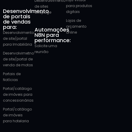
Desenvolvimento
para produtos
de sites
Desenvolvimento
digitais
Onepage
de portais
Lojas de
de vendas
para:
orçamento
Automações
online
Desenvolvimento
N8N para
de site/portal
performance:
para Imobiliária
Solicite uma
reunião
Desenvolvimetno
de site/portal de
venda de motos
Portais de
Notícias
Portal/catálogo
de imóveis para
concessionárias
Portal/catálogo
de imóveis
para hotelaria