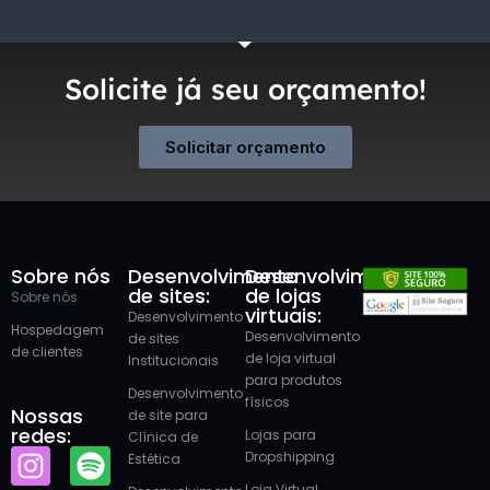
Solicite já seu orçamento!
Solicitar orçamento
Sobre nós
Desenvolvimento
Desenvolvimento
de sites:
de lojas
Sobre nós
virtuais:
Desenvolvimento
Hospedagem
Desenvolvimento
de sites
de clientes
de loja virtual
Institucionais
para produtos
Desenvolvimento
físicos
Nossas
de site para
redes:
Lojas para
Clínica de
Dropshipping
Estética
Loja Virtual