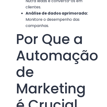
Nutra leads e converta-os em
clientes.
Análise de dados aprimorada:
Monitore o desempenho das
campanhas.
Por Que a
Automação
de
Marketing
é Crucial